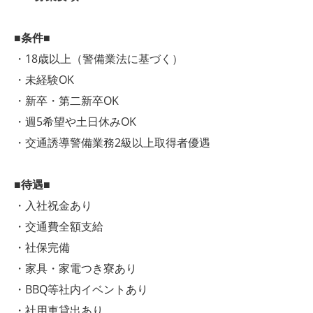
■条件■
・18歳以上（警備業法に基づく）
・未経験OK
・新卒・第二新卒OK
・週5希望や土日休みOK
・交通誘導警備業務2級以上取得者優遇
■待遇■
・入社祝金あり
・交通費全額支給
・社保完備
・家具・家電つき寮あり
・BBQ等社内イベントあり
・社用車貸出あり