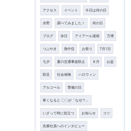
アクセス
イベント
今日は何の日
水野
調べてみました！
何の日
ブログ
休日
アイアール漫画
万博
つぶやき
熱中症
お祭り
7月1日
七夕
夏の交通事故防止
８月
お盆
防災
社会保険
ハロウィン
アルコール
警備の日
寒くなると 〇〇が「なぜ？」
いざって時に役立つ
お知らせ
コツ
先輩社員へのインタビュー