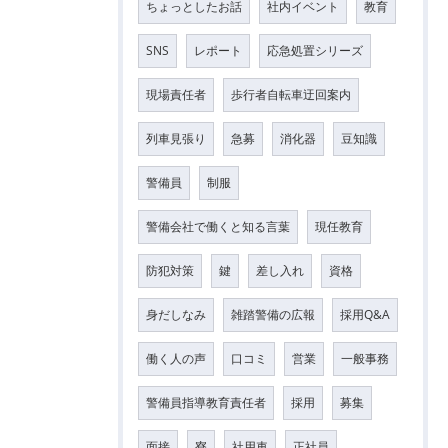
ちょっとしたお話
社内イベント
教育
SNS
レポート
応急処置シリーズ
現場責任者
歩行者自転車迂回案内
列車見張り
急募
消化器
豆知識
警備員
制服
警備会社で働くと知る言葉
現任教育
防犯対策
鍵
差し入れ
資格
身だしなみ
雑踏警備の広報
採用Q&A
働く人の声
口コミ
営業
一般事務
警備員指導教育責任者
採用
募集
面接
寮
社用車
正社員