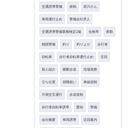
交通誘導警備
規制
前川さん
車両通行止め
警備会社求人
交通誘導警備業務検定2級
合格率
夜勤
雑踏警備
釣り
釣りよか
歩行者
自転車
歩行者自転車通行止め
迂回
新人紹介
横断歩道
現場視察
立ち位置
就職祝い
車線規制
片側交互通行
歩道規制
歩行者自転車誘導
愛知
警備
会社概要
車両誘導
迂回案内