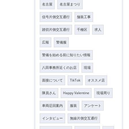
名古屋
名古屋まつり
信号片側交互通行
舗装工事
踏切片側交互通行
千種区
求人
広報
警備服
警備を始める前に知りたい情報
八田事務所近くのお店
現場
面接について
TikTok
オススメ店
隊員さん
Happy Valentine
現場周り
車両迂回案内
服装
アンケート
インタビュー
無線片側交互通行