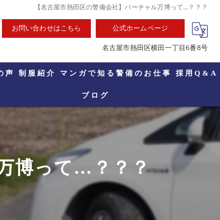
【名古屋市熱田区の警備会社】バーチャル万博って…？？？
お問い合わせはこちら
公式ホームページ
名古屋市熱田区横田一丁目6番8号
の声
制服紹介
マンガで知る警備のお仕事
採用Q&A
ブログ
万博って…？？？