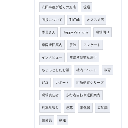
八田事務所近くのお店
現場
面接について
TikTok
オススメ店
隊員さん
Happy Valentine
現場周り
車両迂回案内
服装
アンケート
インタビュー
無線片側交互通行
ちょっとしたお話
社内イベント
教育
SNS
レポート
応急処置シリーズ
現場責任者
歩行者自転車迂回案内
列車見張り
急募
消化器
豆知識
警備員
制服