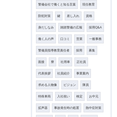
警備会社で働くと知る言葉
現任教育
防犯対策
鍵
差し入れ
資格
身だしなみ
雑踏警備の広報
採用Q&A
働く人の声
口コミ
営業
一般事務
警備員指導教育責任者
採用
募集
面接
寮
社用車
正社員
代表挨拶
社員紹介
事業案内
求める人物像
ビジョン
隊員
特殊車両
入社祝い
検定
お中元
拡声器
事故発生時の処置
熱中症対策