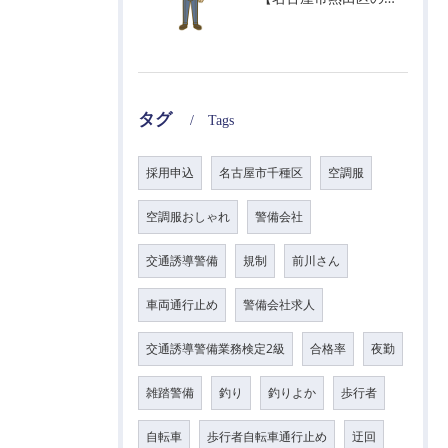
タグ
Tags
採用申込
名古屋市千種区
空調服
空調服おしゃれ
警備会社
交通誘導警備
規制
前川さん
車両通行止め
警備会社求人
交通誘導警備業務検定2級
合格率
夜勤
雑踏警備
釣り
釣りよか
歩行者
自転車
歩行者自転車通行止め
迂回