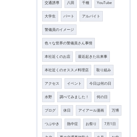
交通誘導
八田
千種
YouTube
大学生
パート
アルバイト
警備員のイメージ
色々な世界の警備員さん事情
本社近くのお店
最近起きた出来事
本社近くのオススメ料理店
取り組み
アクセス
イベント
今日は何の日
水野
調べてみました！
何の日
ブログ
休日
アイアール漫画
万博
つぶやき
熱中症
お祭り
7月1日