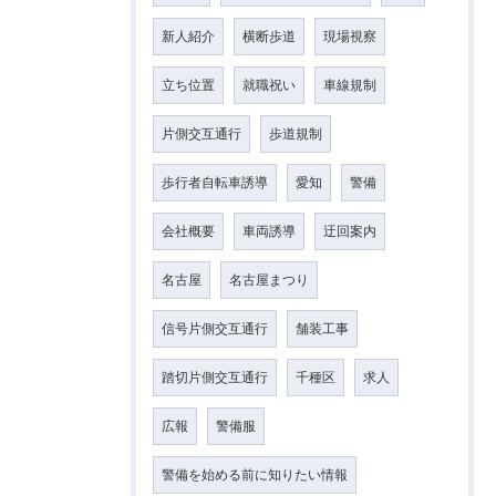
新人紹介
横断歩道
現場視察
立ち位置
就職祝い
車線規制
片側交互通行
歩道規制
歩行者自転車誘導
愛知
警備
会社概要
車両誘導
迂回案内
名古屋
名古屋まつり
信号片側交互通行
舗装工事
踏切片側交互通行
千種区
求人
広報
警備服
警備を始める前に知りたい情報