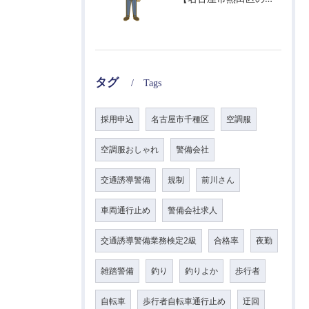
タグ
Tags
採用申込
名古屋市千種区
空調服
空調服おしゃれ
警備会社
交通誘導警備
規制
前川さん
車両通行止め
警備会社求人
交通誘導警備業務検定2級
合格率
夜勤
雑踏警備
釣り
釣りよか
歩行者
自転車
歩行者自転車通行止め
迂回