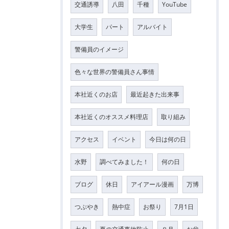
交通誘導
八田
千種
YouTube
大学生
パート
アルバイト
警備員のイメージ
色々な世界の警備員さん事情
本社近くのお店
最近起きた出来事
本社近くのオススメ料理店
取り組み
アクセス
イベント
今日は何の日
水野
調べてみました！
何の日
ブログ
休日
アイアール漫画
万博
つぶやき
熱中症
お祭り
7月1日