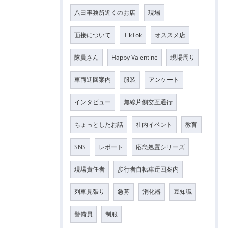
八田事務所近くのお店
現場
面接について
TikTok
オススメ店
隊員さん
Happy Valentine
現場周り
車両迂回案内
服装
アンケート
インタビュー
無線片側交互通行
ちょっとしたお話
社内イベント
教育
SNS
レポート
応急処置シリーズ
現場責任者
歩行者自転車迂回案内
列車見張り
急募
消化器
豆知識
警備員
制服