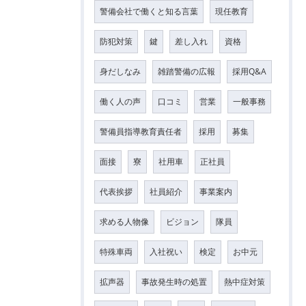
警備会社で働くと知る言葉
現任教育
防犯対策
鍵
差し入れ
資格
身だしなみ
雑踏警備の広報
採用Q&A
働く人の声
口コミ
営業
一般事務
警備員指導教育責任者
採用
募集
面接
寮
社用車
正社員
代表挨拶
社員紹介
事業案内
求める人物像
ビジョン
隊員
特殊車両
入社祝い
検定
お中元
拡声器
事故発生時の処置
熱中症対策