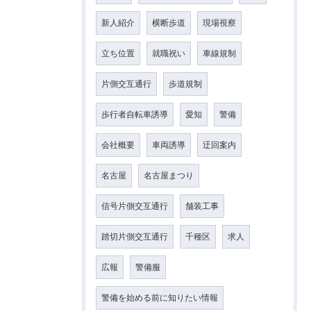
新人紹介
横断歩道
現場視察
立ち位置
就職祝い
車線規制
片側交互通行
歩道規制
歩行者自転車誘導
愛知
警備
会社概要
車両誘導
迂回案内
名古屋
名古屋まつり
信号片側交互通行
舗装工事
踏切片側交互通行
千種区
求人
広報
警備服
警備を始める前に知りたい情報