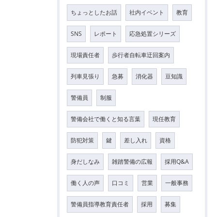
ちょっとしたお話
社内イベント
教育
SNS
レポート
応急処置シリーズ
現場責任者
歩行者自転車迂回案内
列車見張り
急募
消化器
豆知識
警備員
制服
警備会社で働くと知る言葉
現任教育
防犯対策
鍵
差し入れ
資格
身だしなみ
雑踏警備の広報
採用Q&A
働く人の声
口コミ
営業
一般事務
警備員指導教育責任者
採用
募集