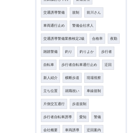
交通誘導警備
規制
前川さん
車両通行止め
警備会社求人
交通誘導警備業務検定2級
合格率
夜勤
雑踏警備
釣り
釣りよか
歩行者
自転車
歩行者自転車通行止め
迂回
新人紹介
横断歩道
現場視察
立ち位置
就職祝い
車線規制
片側交互通行
歩道規制
歩行者自転車誘導
愛知
警備
会社概要
車両誘導
迂回案内