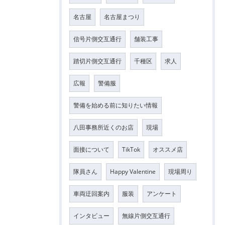
名古屋
名古屋まつり
信号片側交互通行
舗装工事
踏切片側交互通行
千種区
求人
広報
警備服
警備を始める前に知りたい情報
八田事務所近くのお店
現場
面接について
TikTok
オススメ店
隊員さん
Happy Valentine
現場周り
車両迂回案内
服装
アンケート
インタビュー
無線片側交互通行