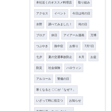
本社近くのオススメ料理店
取り組み
アクセス
イベント
今日は何の日
水野
調べてみました！
何の日
ブログ
休日
アイアール漫画
万博
つぶやき
熱中症
お祭り
7月1日
七夕
夏の交通事故防止
８月
お盆
防災
社会保険
ハロウィン
アルコール
警備の日
寒くなると 〇〇が「なぜ？」
いざって時に役立つ
お知らせ