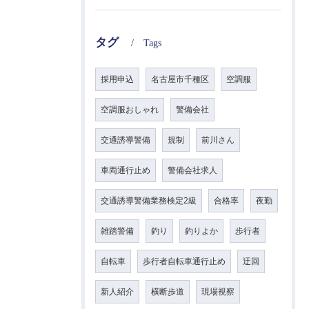
タグ
Tags
採用申込
名古屋市千種区
空調服
空調服おしゃれ
警備会社
交通誘導警備
規制
前川さん
車両通行止め
警備会社求人
交通誘導警備業務検定2級
合格率
夜勤
雑踏警備
釣り
釣りよか
歩行者
自転車
歩行者自転車通行止め
迂回
新人紹介
横断歩道
現場視察