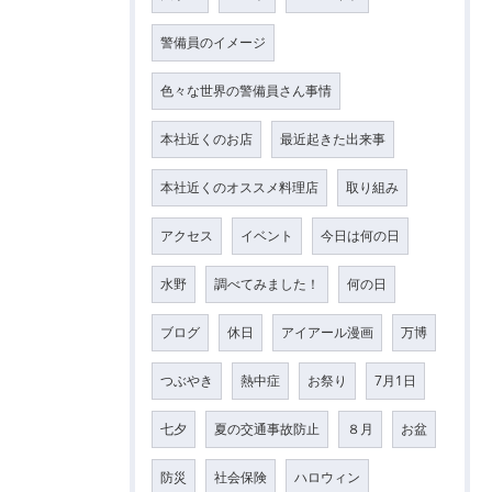
警備員のイメージ
色々な世界の警備員さん事情
本社近くのお店
最近起きた出来事
本社近くのオススメ料理店
取り組み
アクセス
イベント
今日は何の日
水野
調べてみました！
何の日
ブログ
休日
アイアール漫画
万博
つぶやき
熱中症
お祭り
7月1日
七夕
夏の交通事故防止
８月
お盆
防災
社会保険
ハロウィン