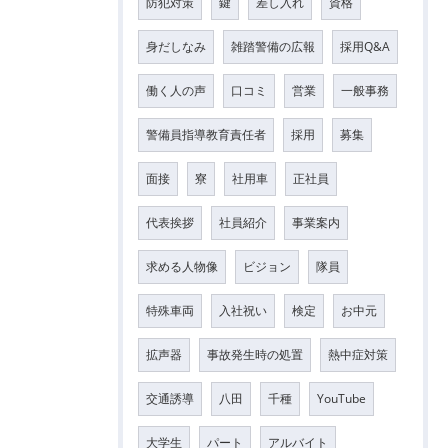
防犯対策
鍵
差し入れ
資格
身だしなみ
雑踏警備の広報
採用Q&A
働く人の声
口コミ
営業
一般事務
警備員指導教育責任者
採用
募集
面接
寮
社用車
正社員
代表挨拶
社員紹介
事業案内
求める人物像
ビジョン
隊員
特殊車両
入社祝い
検定
お中元
拡声器
事故発生時の処置
熱中症対策
交通誘導
八田
千種
YouTube
大学生
パート
アルバイト