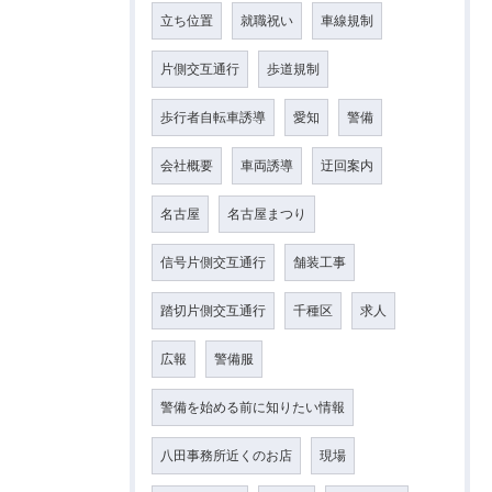
立ち位置
就職祝い
車線規制
片側交互通行
歩道規制
歩行者自転車誘導
愛知
警備
会社概要
車両誘導
迂回案内
名古屋
名古屋まつり
信号片側交互通行
舗装工事
踏切片側交互通行
千種区
求人
広報
警備服
警備を始める前に知りたい情報
八田事務所近くのお店
現場