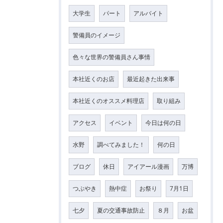
大学生
パート
アルバイト
警備員のイメージ
色々な世界の警備員さん事情
本社近くのお店
最近起きた出来事
本社近くのオススメ料理店
取り組み
アクセス
イベント
今日は何の日
水野
調べてみました！
何の日
ブログ
休日
アイアール漫画
万博
つぶやき
熱中症
お祭り
7月1日
七夕
夏の交通事故防止
８月
お盆