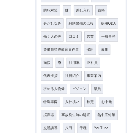
防犯対策
鍵
差し入れ
資格
身だしなみ
雑踏警備の広報
採用Q&A
働く人の声
口コミ
営業
一般事務
警備員指導教育責任者
採用
募集
面接
寮
社用車
正社員
代表挨拶
社員紹介
事業案内
求める人物像
ビジョン
隊員
特殊車両
入社祝い
検定
お中元
拡声器
事故発生時の処置
熱中症対策
交通誘導
八田
千種
YouTube