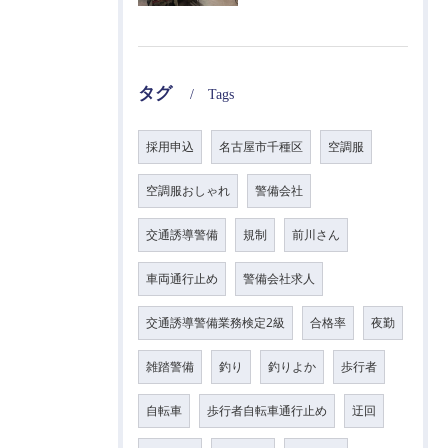
タグ
Tags
採用申込
名古屋市千種区
空調服
空調服おしゃれ
警備会社
交通誘導警備
規制
前川さん
車両通行止め
警備会社求人
交通誘導警備業務検定2級
合格率
夜勤
雑踏警備
釣り
釣りよか
歩行者
自転車
歩行者自転車通行止め
迂回