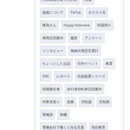
面接について
TikTok
オススメ店
隊員さん
Happy Valentine
現場周り
車両迂回案内
服装
アンケート
インタビュー
無線片側交互通行
ちょっとしたお話
社内イベント
教育
SNS
レポート
応急処置シリーズ
現場責任者
歩行者自転車迂回案内
列車見張り
急募
消化器
豆知識
警備員
制服
警備会社で働くと知る言葉
現任教育