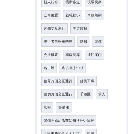
新人紹介
横断歩道
現場視察
立ち位置
就職祝い
車線規制
片側交互通行
歩道規制
歩行者自転車誘導
愛知
警備
会社概要
車両誘導
迂回案内
名古屋
名古屋まつり
信号片側交互通行
舗装工事
踏切片側交互通行
千種区
求人
広報
警備服
警備を始める前に知りたい情報
八田事務所近くのお店
現場