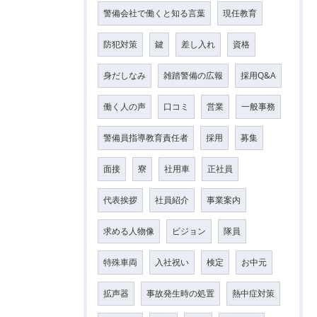
警備会社で働くと知る言葉
現任教育
防犯対策
鍵
差し入れ
資格
身だしなみ
雑踏警備の広報
採用Q&A
働く人の声
口コミ
営業
一般事務
警備員指導教育責任者
採用
募集
面接
寮
社用車
正社員
代表挨拶
社員紹介
事業案内
求める人物像
ビジョン
隊員
特殊車両
入社祝い
検定
お中元
拡声器
事故発生時の処置
熱中症対策