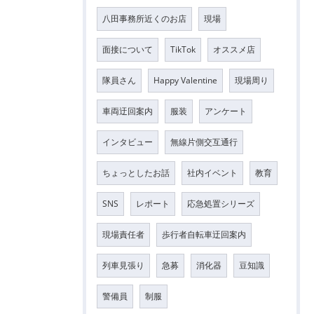
八田事務所近くのお店
現場
面接について
TikTok
オススメ店
隊員さん
Happy Valentine
現場周り
車両迂回案内
服装
アンケート
インタビュー
無線片側交互通行
ちょっとしたお話
社内イベント
教育
SNS
レポート
応急処置シリーズ
現場責任者
歩行者自転車迂回案内
列車見張り
急募
消化器
豆知識
警備員
制服