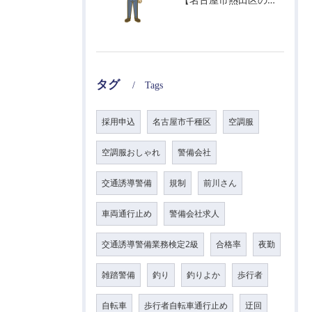
タグ
Tags
採用申込
名古屋市千種区
空調服
空調服おしゃれ
警備会社
交通誘導警備
規制
前川さん
車両通行止め
警備会社求人
交通誘導警備業務検定2級
合格率
夜勤
雑踏警備
釣り
釣りよか
歩行者
自転車
歩行者自転車通行止め
迂回