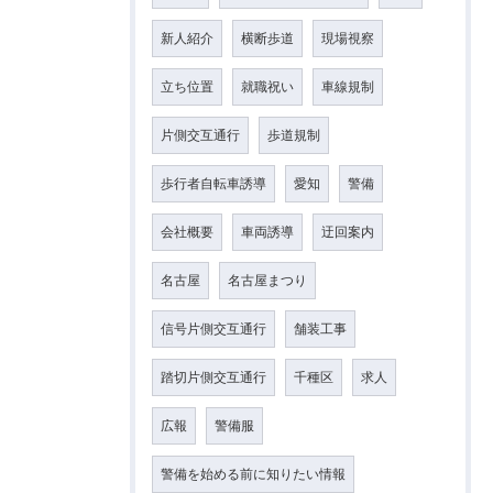
新人紹介
横断歩道
現場視察
立ち位置
就職祝い
車線規制
片側交互通行
歩道規制
歩行者自転車誘導
愛知
警備
会社概要
車両誘導
迂回案内
名古屋
名古屋まつり
信号片側交互通行
舗装工事
踏切片側交互通行
千種区
求人
広報
警備服
警備を始める前に知りたい情報