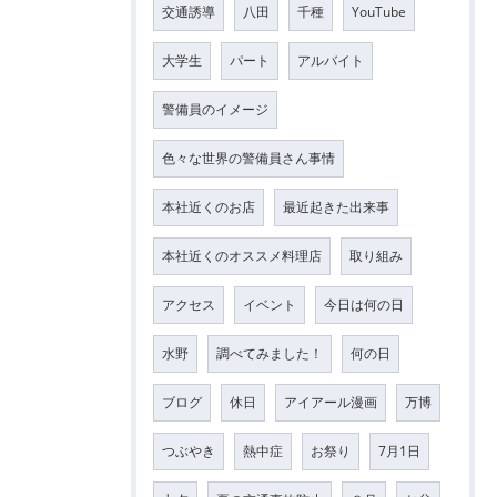
交通誘導
八田
千種
YouTube
大学生
パート
アルバイト
警備員のイメージ
色々な世界の警備員さん事情
本社近くのお店
最近起きた出来事
本社近くのオススメ料理店
取り組み
アクセス
イベント
今日は何の日
水野
調べてみました！
何の日
ブログ
休日
アイアール漫画
万博
つぶやき
熱中症
お祭り
7月1日