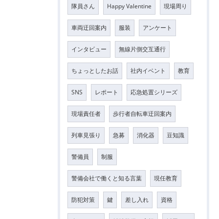
隊員さん
Happy Valentine
現場周り
車両迂回案内
服装
アンケート
インタビュー
無線片側交互通行
ちょっとしたお話
社内イベント
教育
SNS
レポート
応急処置シリーズ
現場責任者
歩行者自転車迂回案内
列車見張り
急募
消化器
豆知識
警備員
制服
警備会社で働くと知る言葉
現任教育
防犯対策
鍵
差し入れ
資格