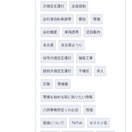
片側交互通行
歩道規制
歩行者自転車誘導
愛知
警備
会社概要
車両誘導
迂回案内
名古屋
名古屋まつり
信号片側交互通行
舗装工事
踏切片側交互通行
千種区
求人
広報
警備服
警備を始める前に知りたい情報
八田事務所近くのお店
現場
面接について
TikTok
オススメ店