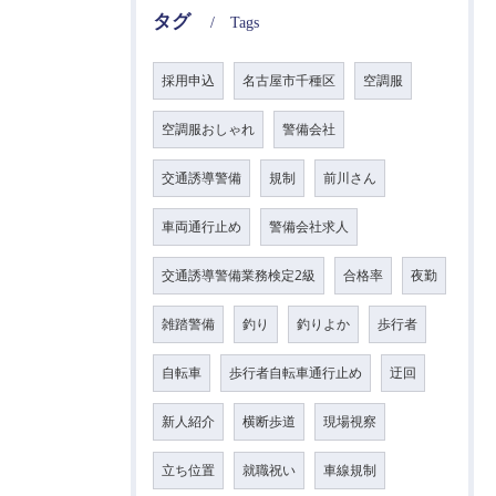
タグ
Tags
採用申込
名古屋市千種区
空調服
空調服おしゃれ
警備会社
交通誘導警備
規制
前川さん
車両通行止め
警備会社求人
交通誘導警備業務検定2級
合格率
夜勤
雑踏警備
釣り
釣りよか
歩行者
自転車
歩行者自転車通行止め
迂回
新人紹介
横断歩道
現場視察
立ち位置
就職祝い
車線規制