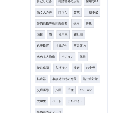
身だしなみ
雑踏警備の広報
採用Q&A
働く人の声
口コミ
営業
一般事務
警備員指導教育責任者
採用
募集
面接
寮
社用車
正社員
代表挨拶
社員紹介
事業案内
求める人物像
ビジョン
隊員
特殊車両
入社祝い
検定
お中元
拡声器
事故発生時の処置
熱中症対策
交通誘導
八田
千種
YouTube
大学生
パート
アルバイト
警備員のイメージ