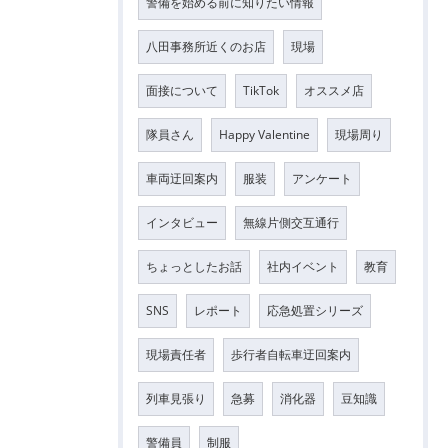
警備を始める前に知りたい情報
八田事務所近くのお店
現場
面接について
TikTok
オススメ店
隊員さん
Happy Valentine
現場周り
車両迂回案内
服装
アンケート
インタビュー
無線片側交互通行
ちょっとしたお話
社内イベント
教育
SNS
レポート
応急処置シリーズ
現場責任者
歩行者自転車迂回案内
列車見張り
急募
消化器
豆知識
警備員
制服