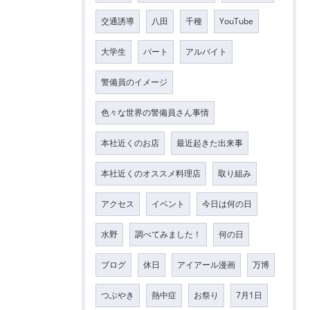
交通誘導
八田
千種
YouTube
大学生
パート
アルバイト
警備員のイメージ
色々な世界の警備員さん事情
本社近くのお店
最近起きた出来事
本社近くのオススメ料理店
取り組み
アクセス
イベント
今日は何の日
水野
調べてみました！
何の日
ブログ
休日
アイアール漫画
万博
つぶやき
熱中症
お祭り
7月1日