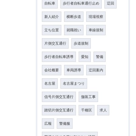
自転車
歩行者自転車通行止め
迂回
新人紹介
横断歩道
現場視察
立ち位置
就職祝い
車線規制
片側交互通行
歩道規制
歩行者自転車誘導
愛知
警備
会社概要
車両誘導
迂回案内
名古屋
名古屋まつり
信号片側交互通行
舗装工事
踏切片側交互通行
千種区
求人
広報
警備服