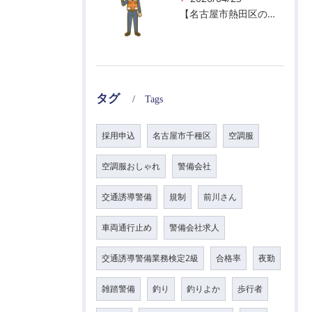
【名古屋市熱田区の警備会社】GWの面接状況について！
タグ
Tags
採用申込
名古屋市千種区
空調服
空調服おしゃれ
警備会社
交通誘導警備
規制
前川さん
車両通行止め
警備会社求人
交通誘導警備業務検定2級
合格率
夜勤
雑踏警備
釣り
釣りよか
歩行者