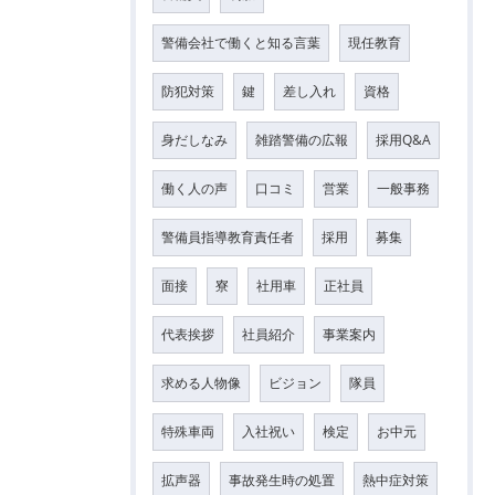
警備会社で働くと知る言葉
現任教育
防犯対策
鍵
差し入れ
資格
身だしなみ
雑踏警備の広報
採用Q&A
働く人の声
口コミ
営業
一般事務
警備員指導教育責任者
採用
募集
面接
寮
社用車
正社員
代表挨拶
社員紹介
事業案内
求める人物像
ビジョン
隊員
特殊車両
入社祝い
検定
お中元
拡声器
事故発生時の処置
熱中症対策