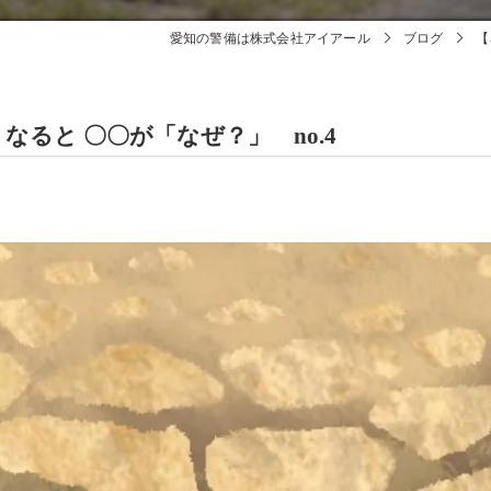
愛知の警備は株式会社アイアール
ブログ
【
ると 〇〇が「なぜ？」 no.4