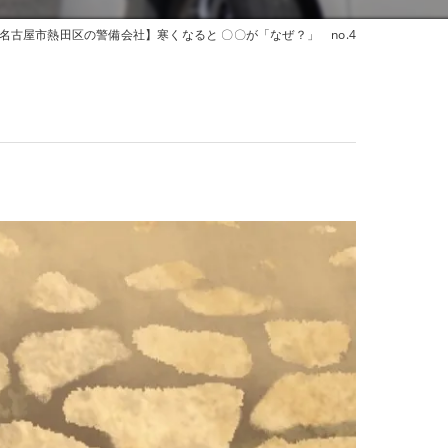
名古屋市熱田区の警備会社】寒くなると 〇〇が「なぜ？」 no.4