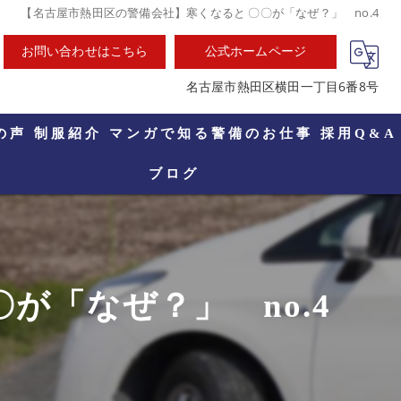
【名古屋市熱田区の警備会社】寒くなると 〇〇が「なぜ？」 no.4
お問い合わせはこちら
公式ホームページ
名古屋市熱田区横田一丁目6番8号
の声
制服紹介
マンガで知る警備のお仕事
採用Q&A
ブログ
が「なぜ？」 no.4