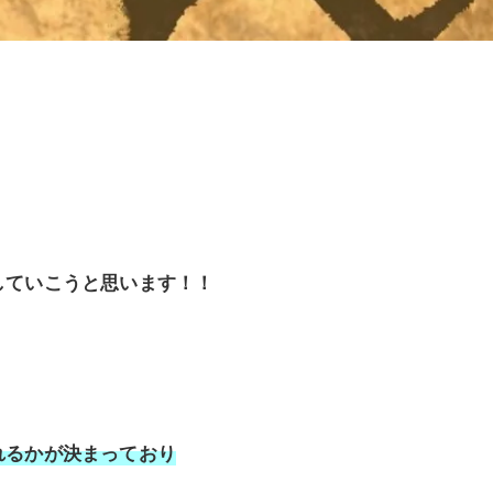
していこうと思います！！
れるかが決まっており
、