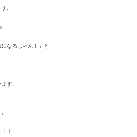
ます。

気になるじゃん！」と
います。
す。
～！！