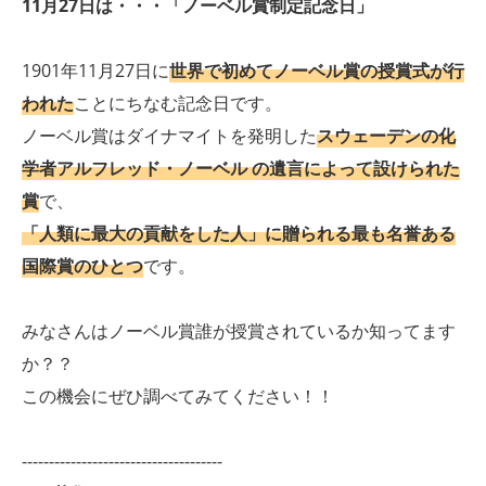
11月27日は・・・「ノーベル賞制定記念日」
1901年11月27日に
世界で初めてノーベル賞の授賞式が行
われた
ことにちなむ記念日です。
ノーベル賞はダイナマイトを発明した
スウェーデンの化
学者
アルフレッド・ノーベル
の遺言によって設けられた
賞
で、
「人類に最大の貢献をした人」に贈られる
最も名誉ある
国際賞のひとつ
です。
みなさんはノーベル賞誰が授賞されているか知ってます
か？？
この機会にぜひ調べてみてください！！
-------------------------------------