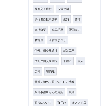
片側交互通行
歩道規制
歩行者自転車誘導
愛知
警備
会社概要
車両誘導
迂回案内
名古屋
名古屋まつり
信号片側交互通行
舗装工事
踏切片側交互通行
千種区
求人
広報
警備服
警備を始める前に知りたい情報
八田事務所近くのお店
現場
面接について
TikTok
オススメ店