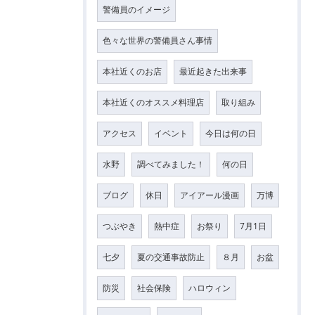
警備員のイメージ
色々な世界の警備員さん事情
本社近くのお店
最近起きた出来事
本社近くのオススメ料理店
取り組み
アクセス
イベント
今日は何の日
水野
調べてみました！
何の日
ブログ
休日
アイアール漫画
万博
つぶやき
熱中症
お祭り
7月1日
七夕
夏の交通事故防止
８月
お盆
防災
社会保険
ハロウィン