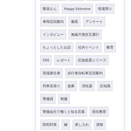
隊員さん
Happy Valentine
現場周り
車両迂回案内
服装
アンケート
インタビュー
無線片側交互通行
ちょっとしたお話
社内イベント
教育
SNS
レポート
応急処置シリーズ
現場責任者
歩行者自転車迂回案内
列車見張り
急募
消化器
豆知識
警備員
制服
警備会社で働くと知る言葉
現任教育
防犯対策
鍵
差し入れ
資格