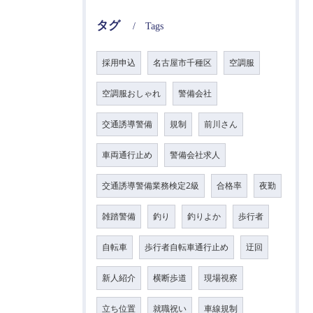
タグ
Tags
採用申込
名古屋市千種区
空調服
空調服おしゃれ
警備会社
交通誘導警備
規制
前川さん
車両通行止め
警備会社求人
交通誘導警備業務検定2級
合格率
夜勤
雑踏警備
釣り
釣りよか
歩行者
自転車
歩行者自転車通行止め
迂回
新人紹介
横断歩道
現場視察
立ち位置
就職祝い
車線規制