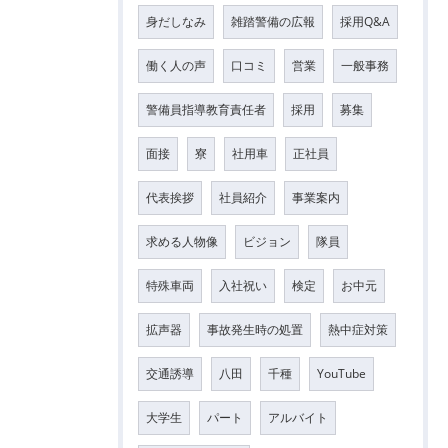
身だしなみ
雑踏警備の広報
採用Q&A
働く人の声
口コミ
営業
一般事務
警備員指導教育責任者
採用
募集
面接
寮
社用車
正社員
代表挨拶
社員紹介
事業案内
求める人物像
ビジョン
隊員
特殊車両
入社祝い
検定
お中元
拡声器
事故発生時の処置
熱中症対策
交通誘導
八田
千種
YouTube
大学生
パート
アルバイト