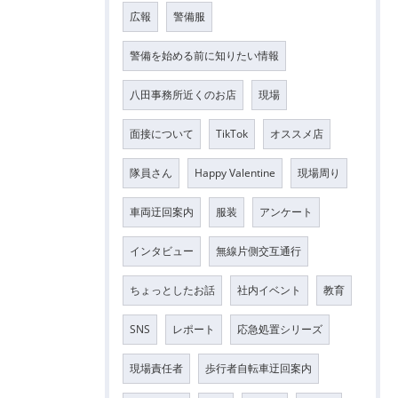
広報
警備服
警備を始める前に知りたい情報
八田事務所近くのお店
現場
面接について
TikTok
オススメ店
隊員さん
Happy Valentine
現場周り
車両迂回案内
服装
アンケート
インタビュー
無線片側交互通行
ちょっとしたお話
社内イベント
教育
SNS
レポート
応急処置シリーズ
現場責任者
歩行者自転車迂回案内