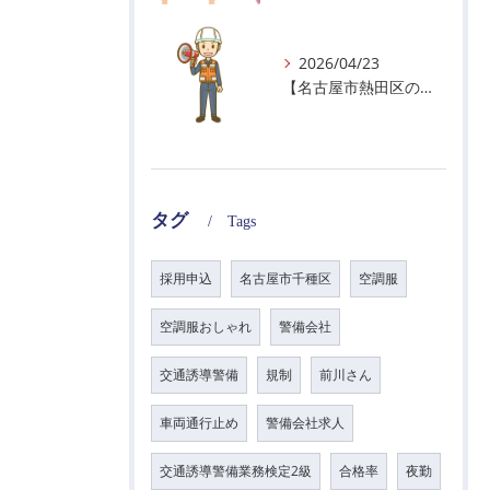
2026/04/23
【名古屋市熱田区の警備会社】GWの面接状況について！
タグ
Tags
採用申込
名古屋市千種区
空調服
空調服おしゃれ
警備会社
交通誘導警備
規制
前川さん
車両通行止め
警備会社求人
交通誘導警備業務検定2級
合格率
夜勤