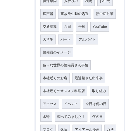
特殊車両
入社祝い
検定
お中元
拡声器
事故発生時の処置
熱中症対策
交通誘導
八田
千種
YouTube
大学生
パート
アルバイト
警備員のイメージ
色々な世界の警備員さん事情
本社近くのお店
最近起きた出来事
本社近くのオススメ料理店
取り組み
アクセス
イベント
今日は何の日
水野
調べてみました！
何の日
ブログ
休日
アイアール漫画
万博