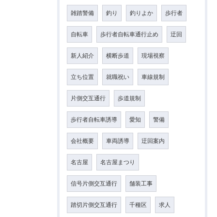
雑踏警備
釣り
釣りよか
歩行者
自転車
歩行者自転車通行止め
迂回
新人紹介
横断歩道
現場視察
立ち位置
就職祝い
車線規制
片側交互通行
歩道規制
歩行者自転車誘導
愛知
警備
会社概要
車両誘導
迂回案内
名古屋
名古屋まつり
信号片側交互通行
舗装工事
踏切片側交互通行
千種区
求人