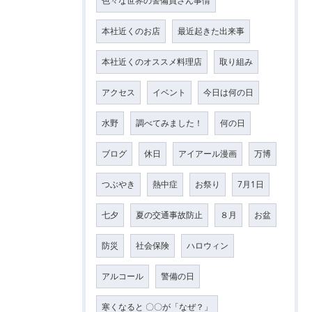
色々な世界の警備員さん事情
本社近くのお店
最近起きた出来事
本社近くのオススメ料理店
取り組み
アクセス
イベント
今日は何の日
水野
調べてみました！
何の日
ブログ
休日
アイアール漫画
万博
つぶやき
熱中症
お祭り
7月1日
七夕
夏の交通事故防止
８月
お盆
防災
社会保険
ハロウィン
アルコール
警備の日
寒くなると 〇〇が「なぜ？」