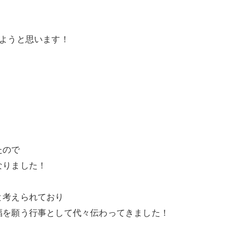
しようと思います！
たので
なりました！
と考えられており
福を願う行事として代々伝わってきました！