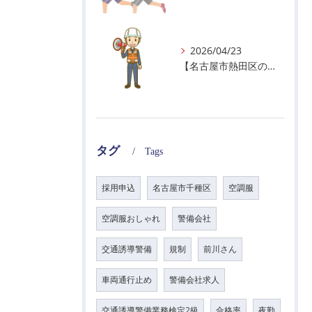
2026/04/23
【名古屋市熱田区の警備会社】GWの面接状況について！
タグ
Tags
採用申込
名古屋市千種区
空調服
空調服おしゃれ
警備会社
交通誘導警備
規制
前川さん
車両通行止め
警備会社求人
交通誘導警備業務検定2級
合格率
夜勤