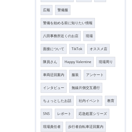
広報
警備服
警備を始める前に知りたい情報
八田事務所近くのお店
現場
面接について
TikTok
オススメ店
隊員さん
Happy Valentine
現場周り
車両迂回案内
服装
アンケート
インタビュー
無線片側交互通行
ちょっとしたお話
社内イベント
教育
SNS
レポート
応急処置シリーズ
現場責任者
歩行者自転車迂回案内