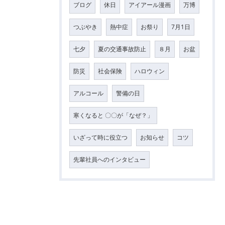
ブログ
休日
アイアール漫画
万博
つぶやき
熱中症
お祭り
7月1日
七夕
夏の交通事故防止
８月
お盆
防災
社会保険
ハロウィン
アルコール
警備の日
寒くなると 〇〇が「なぜ？」
いざって時に役立つ
お知らせ
コツ
先輩社員へのインタビュー