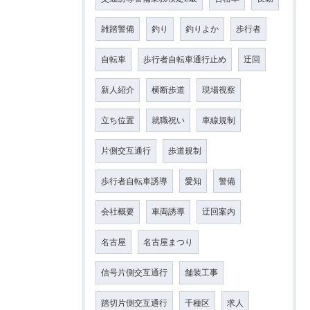
雑踏警備
釣り
釣りよか
歩行者
自転車
歩行者自転車通行止め
迂回
新人紹介
横断歩道
現場視察
立ち位置
就職祝い
車線規制
片側交互通行
歩道規制
歩行者自転車誘導
愛知
警備
会社概要
車両誘導
迂回案内
名古屋
名古屋まつり
信号片側交互通行
舗装工事
踏切片側交互通行
千種区
求人