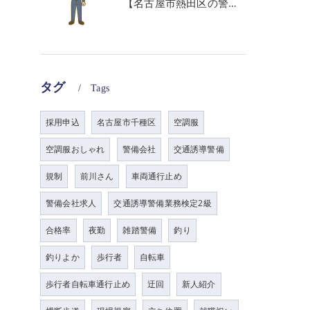
【名古屋市熱田区の警備会社】GWの面接状況について！
タグ
Tags
採用申込
名古屋市千種区
空調服
空調服おしゃれ
警備会社
交通誘導警備
規制
前川さん
車両通行止め
警備会社求人
交通誘導警備業務検定2級
合格率
夜勤
雑踏警備
釣り
釣りよか
歩行者
自転車
歩行者自転車通行止め
迂回
新人紹介