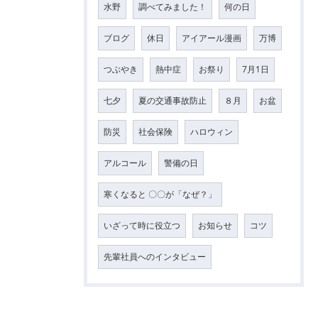
水野
調べてみました！
何の日
ブログ
休日
アイアール漫画
万博
つぶやき
熱中症
お祭り
7月1日
七夕
夏の交通事故防止
８月
お盆
防災
社会保険
ハロウィン
アルコール
警備の日
寒くなると 〇〇が「なぜ？」
いざって時に役立つ
お知らせ
コツ
先輩社員へのインタビュー