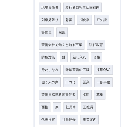
現場責任者
歩行者自転車迂回案内
列車見張り
急募
消化器
豆知識
警備員
制服
警備会社で働くと知る言葉
現任教育
防犯対策
鍵
差し入れ
資格
身だしなみ
雑踏警備の広報
採用Q&A
働く人の声
口コミ
営業
一般事務
警備員指導教育責任者
採用
募集
面接
寮
社用車
正社員
代表挨拶
社員紹介
事業案内