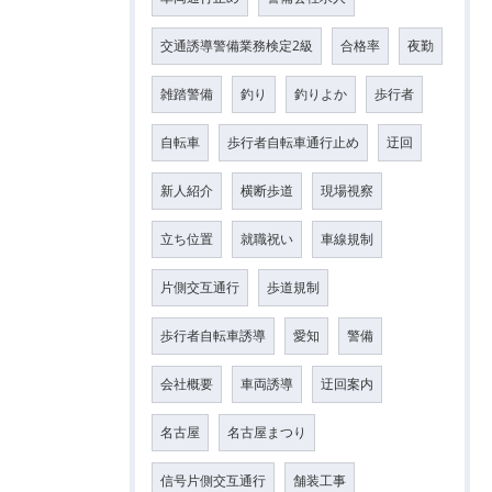
交通誘導警備業務検定2級
合格率
夜勤
雑踏警備
釣り
釣りよか
歩行者
自転車
歩行者自転車通行止め
迂回
新人紹介
横断歩道
現場視察
立ち位置
就職祝い
車線規制
片側交互通行
歩道規制
歩行者自転車誘導
愛知
警備
会社概要
車両誘導
迂回案内
名古屋
名古屋まつり
信号片側交互通行
舗装工事