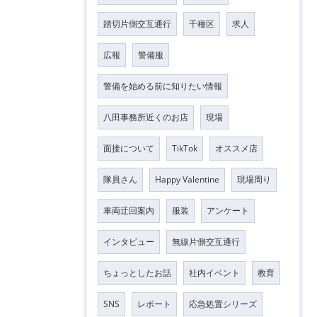
踏切片側交互通行
千種区
求人
広報
警備服
警備を始める前に知りたい情報
八田事務所近くのお店
現場
面接について
TikTok
オススメ店
隊員さん
Happy Valentine
現場周り
車両迂回案内
服装
アンケート
インタビュー
無線片側交互通行
ちょっとしたお話
社内イベント
教育
SNS
レポート
応急処置シリーズ