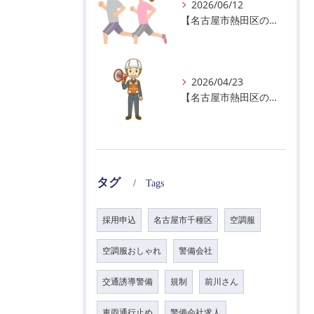
2026/06/12
【名古屋市熱田区の警備会社】暑熱順化で熱中症対策を！
2026/04/23
【名古屋市熱田区の警備会社】GWの面接状況について！
タグ
Tags
採用申込
名古屋市千種区
空調服
空調服おしゃれ
警備会社
交通誘導警備
規制
前川さん
車両通行止め
警備会社求人