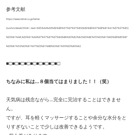
参考文献
https://www.teinei.co.jp/teinei-
tsushin/detail/350#:~:text=%E5%A4%A9%E6%B0%97%E7%97%85(%E6%B0%97%E8%B1%A1%E7%97%85)
%E3%81%A8,%E3%81%AA%E7%97%87%E7%8A%B6%E3%82%82%E5%BC%95%E3%81%8D%E8%B5%B7
%E3%81%93%E3%81%97%E3%81%BE%E3%81%99%E3%80%82
■□■□■□■□■□■□■□■□■□
ちなみに私は…８個当てはまりました！！（笑）
天気病は残念ながら…完全に完治することはできませ
ん。
ですが、耳を軽くマッサージすることや余分な水分をと
りすぎないことで少しは改善できるようです。