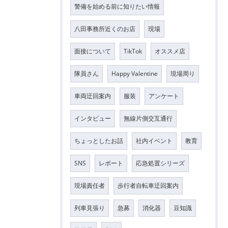
警備を始める前に知りたい情報
八田事務所近くのお店
現場
面接について
TikTok
オススメ店
隊員さん
Happy Valentine
現場周り
車両迂回案内
服装
アンケート
インタビュー
無線片側交互通行
ちょっとしたお話
社内イベント
教育
SNS
レポート
応急処置シリーズ
現場責任者
歩行者自転車迂回案内
列車見張り
急募
消化器
豆知識