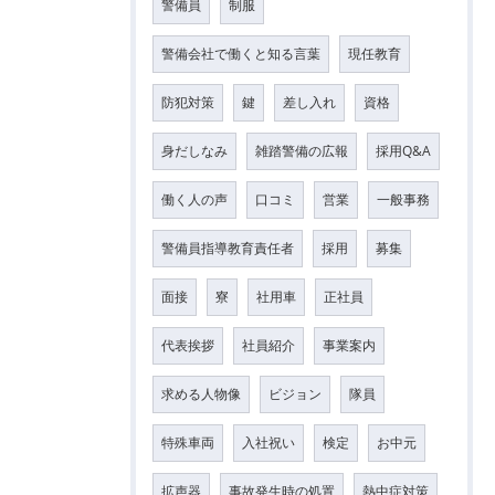
警備員
制服
警備会社で働くと知る言葉
現任教育
防犯対策
鍵
差し入れ
資格
身だしなみ
雑踏警備の広報
採用Q&A
働く人の声
口コミ
営業
一般事務
警備員指導教育責任者
採用
募集
面接
寮
社用車
正社員
代表挨拶
社員紹介
事業案内
求める人物像
ビジョン
隊員
特殊車両
入社祝い
検定
お中元
拡声器
事故発生時の処置
熱中症対策