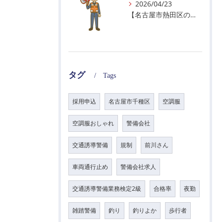
2026/04/23
【名古屋市熱田区の警備会社】GWの面接状況について！
タグ
Tags
採用申込
名古屋市千種区
空調服
空調服おしゃれ
警備会社
交通誘導警備
規制
前川さん
車両通行止め
警備会社求人
交通誘導警備業務検定2級
合格率
夜勤
雑踏警備
釣り
釣りよか
歩行者