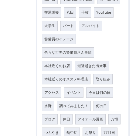
交通誘導
八田
千種
YouTube
大学生
パート
アルバイト
警備員のイメージ
色々な世界の警備員さん事情
本社近くのお店
最近起きた出来事
本社近くのオススメ料理店
取り組み
アクセス
イベント
今日は何の日
水野
調べてみました！
何の日
ブログ
休日
アイアール漫画
万博
つぶやき
熱中症
お祭り
7月1日