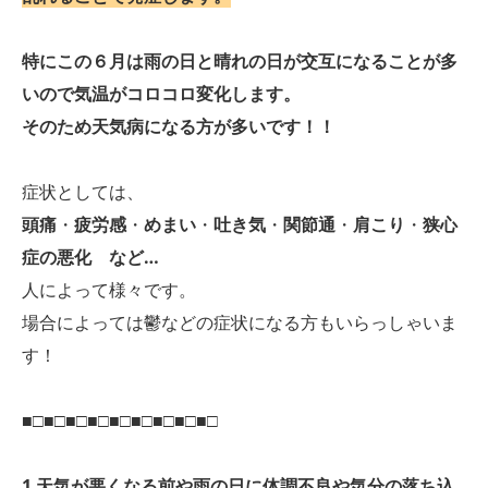
特にこの６月は雨の日と晴れの日が交互になることが多
いので気温がコロコロ変化します。
そのため天気病になる方が多いです！！
症状としては、
頭痛
・
疲労感
・
めまい
・
吐き気
・
関節通
・
肩こり
・
狭心
症の悪化
など…
人によって様々です。
場合によっては鬱などの症状になる方もいらっしゃいま
す！
■□■□■□■□■□■□■□■□■□
1 天気が悪くなる前や雨の日に体調不良や気分の落ち込