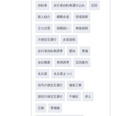
自転車
歩行者自転車通行止め
迂回
新人紹介
横断歩道
現場視察
立ち位置
就職祝い
車線規制
片側交互通行
歩道規制
歩行者自転車誘導
愛知
警備
会社概要
車両誘導
迂回案内
名古屋
名古屋まつり
信号片側交互通行
舗装工事
踏切片側交互通行
千種区
求人
広報
警備服