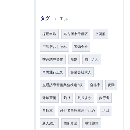
タグ
Tags
採用申込
名古屋市千種区
空調服
空調服おしゃれ
警備会社
交通誘導警備
規制
前川さん
車両通行止め
警備会社求人
交通誘導警備業務検定2級
合格率
夜勤
雑踏警備
釣り
釣りよか
歩行者
自転車
歩行者自転車通行止め
迂回
新人紹介
横断歩道
現場視察