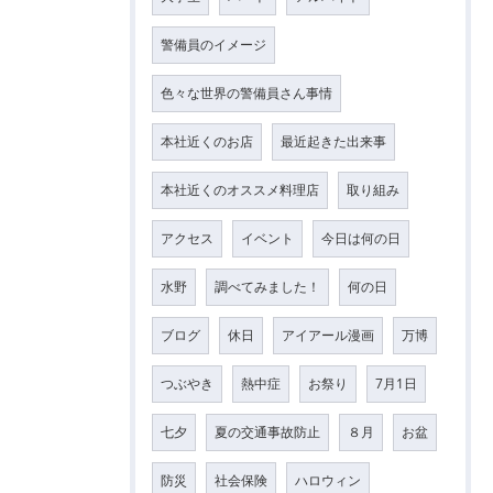
警備員のイメージ
色々な世界の警備員さん事情
本社近くのお店
最近起きた出来事
本社近くのオススメ料理店
取り組み
アクセス
イベント
今日は何の日
水野
調べてみました！
何の日
ブログ
休日
アイアール漫画
万博
つぶやき
熱中症
お祭り
7月1日
七夕
夏の交通事故防止
８月
お盆
防災
社会保険
ハロウィン