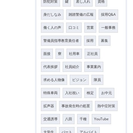
防犯対策
鍵
差し入れ
資格
身だしなみ
雑踏警備の広報
採用Q&A
働く人の声
口コミ
営業
一般事務
警備員指導教育責任者
採用
募集
面接
寮
社用車
正社員
代表挨拶
社員紹介
事業案内
求める人物像
ビジョン
隊員
特殊車両
入社祝い
検定
お中元
拡声器
事故発生時の処置
熱中症対策
交通誘導
八田
千種
YouTube
大学生
パート
アルバイト