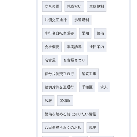
立ち位置
就職祝い
車線規制
片側交互通行
歩道規制
歩行者自転車誘導
愛知
警備
会社概要
車両誘導
迂回案内
名古屋
名古屋まつり
信号片側交互通行
舗装工事
踏切片側交互通行
千種区
求人
広報
警備服
警備を始める前に知りたい情報
八田事務所近くのお店
現場