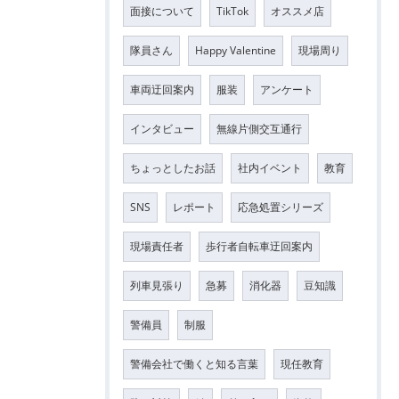
面接について
TikTok
オススメ店
隊員さん
Happy Valentine
現場周り
車両迂回案内
服装
アンケート
インタビュー
無線片側交互通行
ちょっとしたお話
社内イベント
教育
SNS
レポート
応急処置シリーズ
現場責任者
歩行者自転車迂回案内
列車見張り
急募
消化器
豆知識
警備員
制服
警備会社で働くと知る言葉
現任教育