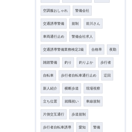
空調服おしゃれ
警備会社
交通誘導警備
規制
前川さん
車両通行止め
警備会社求人
交通誘導警備業務検定2級
合格率
夜勤
雑踏警備
釣り
釣りよか
歩行者
自転車
歩行者自転車通行止め
迂回
新人紹介
横断歩道
現場視察
立ち位置
就職祝い
車線規制
片側交互通行
歩道規制
歩行者自転車誘導
愛知
警備