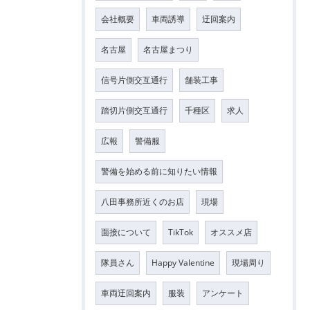
会社概要
車両誘導
迂回案内
名古屋
名古屋まつり
信号片側交互通行
舗装工事
踏切片側交互通行
千種区
求人
広報
警備服
警備を始める前に知りたい情報
八田事務所近くのお店
現場
面接について
TikTok
オススメ店
隊員さん
Happy Valentine
現場周り
車両迂回案内
服装
アンケート