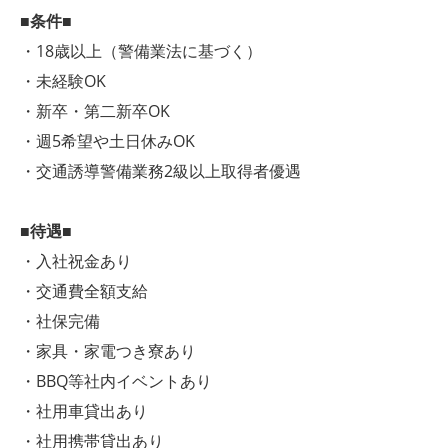
■条件■
・18歳以上（警備業法に基づく）
・未経験OK
・新卒・第二新卒OK
・週5希望や土日休みOK
・交通誘導警備業務2級以上取得者優遇
■待遇■
・入社祝金あり
・交通費全額支給
・社保完備
・家具・家電つき寮あり
・BBQ等社内イベントあり
・社用車貸出あり
・社用携帯貸出あり