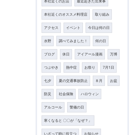
本社近くのお店
最近起きた出来事
本社近くのオススメ料理店
取り組み
アクセス
イベント
今日は何の日
水野
調べてみました！
何の日
ブログ
休日
アイアール漫画
万博
つぶやき
熱中症
お祭り
7月1日
七夕
夏の交通事故防止
８月
お盆
防災
社会保険
ハロウィン
アルコール
警備の日
寒くなると 〇〇が「なぜ？」
いざって時に役立つ
お知らせ