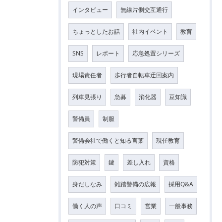
インタビュー
無線片側交互通行
ちょっとしたお話
社内イベント
教育
SNS
レポート
応急処置シリーズ
現場責任者
歩行者自転車迂回案内
列車見張り
急募
消化器
豆知識
警備員
制服
警備会社で働くと知る言葉
現任教育
防犯対策
鍵
差し入れ
資格
身だしなみ
雑踏警備の広報
採用Q&A
働く人の声
口コミ
営業
一般事務