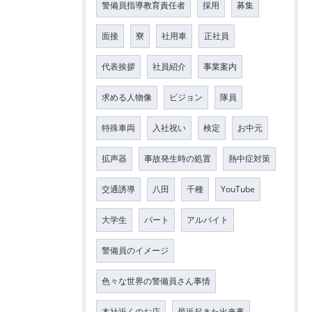
警備員指導教育責任者
採用
募集
面接
寮
社用車
正社員
代表挨拶
社員紹介
事業案内
求める人物像
ビジョン
隊員
特殊車両
入社祝い
検定
お中元
拡声器
事故発生時の処置
熱中症対策
交通誘導
八田
千種
YouTube
大学生
パート
アルバイト
警備員のイメージ
色々な世界の警備員さん事情
本社近くのお店
最近起きた出来事