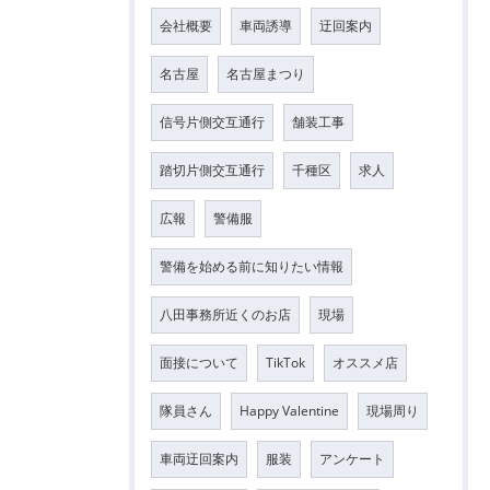
会社概要
車両誘導
迂回案内
名古屋
名古屋まつり
信号片側交互通行
舗装工事
踏切片側交互通行
千種区
求人
広報
警備服
警備を始める前に知りたい情報
八田事務所近くのお店
現場
面接について
TikTok
オススメ店
隊員さん
Happy Valentine
現場周り
車両迂回案内
服装
アンケート