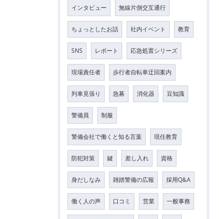
インタビュー
無線片側交互通行
ちょっとしたお話
社内イベント
教育
SNS
レポート
応急処置シリーズ
現場責任者
歩行者自転車迂回案内
列車見張り
急募
消化器
豆知識
警備員
制服
警備会社で働くと知る言葉
現任教育
防犯対策
鍵
差し入れ
資格
身だしなみ
雑踏警備の広報
採用Q&A
働く人の声
口コミ
営業
一般事務