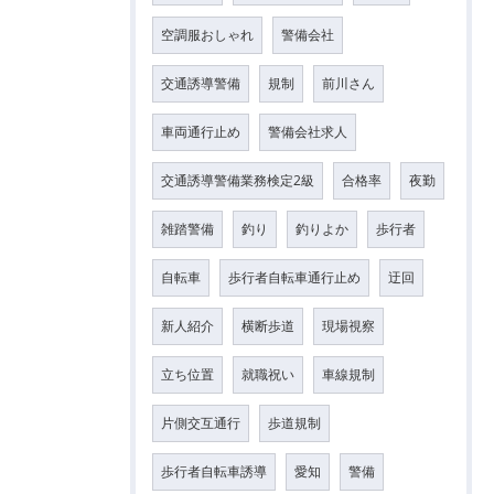
空調服おしゃれ
警備会社
交通誘導警備
規制
前川さん
車両通行止め
警備会社求人
交通誘導警備業務検定2級
合格率
夜勤
雑踏警備
釣り
釣りよか
歩行者
自転車
歩行者自転車通行止め
迂回
新人紹介
横断歩道
現場視察
立ち位置
就職祝い
車線規制
片側交互通行
歩道規制
歩行者自転車誘導
愛知
警備