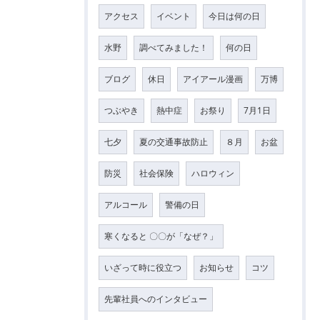
アクセス
イベント
今日は何の日
水野
調べてみました！
何の日
ブログ
休日
アイアール漫画
万博
つぶやき
熱中症
お祭り
7月1日
七夕
夏の交通事故防止
８月
お盆
防災
社会保険
ハロウィン
アルコール
警備の日
寒くなると 〇〇が「なぜ？」
いざって時に役立つ
お知らせ
コツ
先輩社員へのインタビュー