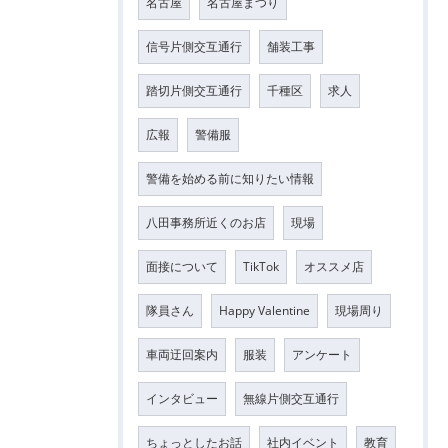
名古屋
名古屋まつり
信号片側交互通行
舗装工事
踏切片側交互通行
千種区
求人
広報
警備服
警備を始める前に知りたい情報
八田事務所近くのお店
現場
面接について
TikTok
オススメ店
隊員さん
Happy Valentine
現場周り
車両迂回案内
服装
アンケート
インタビュー
無線片側交互通行
ちょっとしたお話
社内イベント
教育