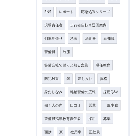
SNS
レポート
応急処置シリーズ
現場責任者
歩行者自転車迂回案内
列車見張り
急募
消化器
豆知識
警備員
制服
警備会社で働くと知る言葉
現任教育
防犯対策
鍵
差し入れ
資格
身だしなみ
雑踏警備の広報
採用Q&A
働く人の声
口コミ
営業
一般事務
警備員指導教育責任者
採用
募集
面接
寮
社用車
正社員