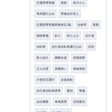
交通誘導警備
規制
前川さん
車両通行止め
警備会社求人
交通誘導警備業務検定2級
合格率
夜勤
雑踏警備
釣り
釣りよか
歩行者
自転車
歩行者自転車通行止め
迂回
新人紹介
横断歩道
現場視察
立ち位置
就職祝い
車線規制
片側交互通行
歩道規制
歩行者自転車誘導
愛知
警備
会社概要
車両誘導
迂回案内