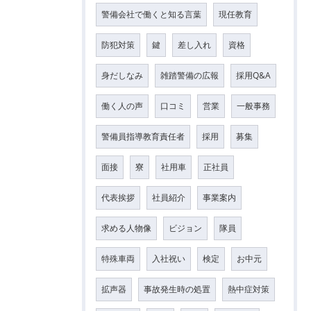
警備会社で働くと知る言葉
現任教育
防犯対策
鍵
差し入れ
資格
身だしなみ
雑踏警備の広報
採用Q&A
働く人の声
口コミ
営業
一般事務
警備員指導教育責任者
採用
募集
面接
寮
社用車
正社員
代表挨拶
社員紹介
事業案内
求める人物像
ビジョン
隊員
特殊車両
入社祝い
検定
お中元
拡声器
事故発生時の処置
熱中症対策