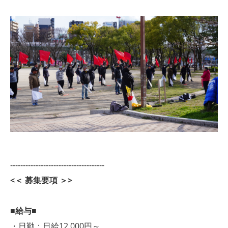
-------------------------------------
<＜ 募集要項 ＞>
■給与■
・日勤：日給12,000円～