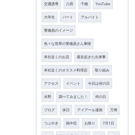
交通誘導
八田
千種
YouTube
大学生
パート
アルバイト
警備員のイメージ
色々な世界の警備員さん事情
本社近くのお店
最近起きた出来事
本社近くのオススメ料理店
取り組み
アクセス
イベント
今日は何の日
水野
調べてみました！
何の日
ブログ
休日
アイアール漫画
万博
つぶやき
熱中症
お祭り
7月1日