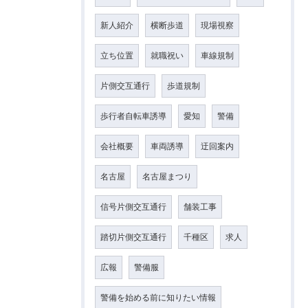
新人紹介
横断歩道
現場視察
立ち位置
就職祝い
車線規制
片側交互通行
歩道規制
歩行者自転車誘導
愛知
警備
会社概要
車両誘導
迂回案内
名古屋
名古屋まつり
信号片側交互通行
舗装工事
踏切片側交互通行
千種区
求人
広報
警備服
警備を始める前に知りたい情報