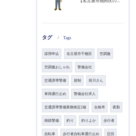
【名古屋市熱田区の警備会社】GWの面接状況について！
タグ
Tags
採用申込
名古屋市千種区
空調服
空調服おしゃれ
警備会社
交通誘導警備
規制
前川さん
車両通行止め
警備会社求人
交通誘導警備業務検定2級
合格率
夜勤
雑踏警備
釣り
釣りよか
歩行者
自転車
歩行者自転車通行止め
迂回