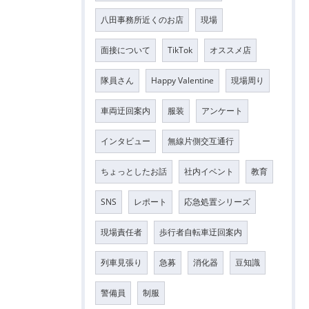
八田事務所近くのお店
現場
面接について
TikTok
オススメ店
隊員さん
Happy Valentine
現場周り
車両迂回案内
服装
アンケート
インタビュー
無線片側交互通行
ちょっとしたお話
社内イベント
教育
SNS
レポート
応急処置シリーズ
現場責任者
歩行者自転車迂回案内
列車見張り
急募
消化器
豆知識
警備員
制服