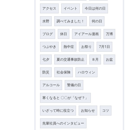
アクセス
イベント
今日は何の日
水野
調べてみました！
何の日
ブログ
休日
アイアール漫画
万博
つぶやき
熱中症
お祭り
7月1日
七夕
夏の交通事故防止
８月
お盆
防災
社会保険
ハロウィン
アルコール
警備の日
寒くなると 〇〇が「なぜ？」
いざって時に役立つ
お知らせ
コツ
先輩社員へのインタビュー