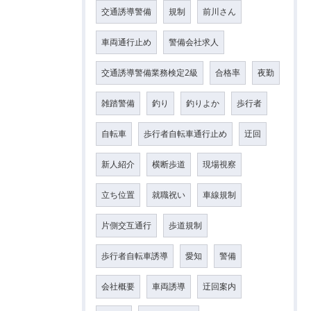
交通誘導警備
規制
前川さん
車両通行止め
警備会社求人
交通誘導警備業務検定2級
合格率
夜勤
雑踏警備
釣り
釣りよか
歩行者
自転車
歩行者自転車通行止め
迂回
新人紹介
横断歩道
現場視察
立ち位置
就職祝い
車線規制
片側交互通行
歩道規制
歩行者自転車誘導
愛知
警備
会社概要
車両誘導
迂回案内