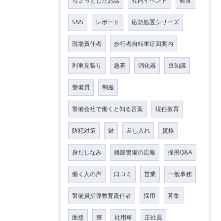
ちょっとしたお話
社内イベント
教育
SNS
レポート
応急処置シリーズ
現場責任者
歩行者自転車迂回案内
列車見張り
急募
消化器
豆知識
警備員
制服
警備会社で働くと知る言葉
現任教育
防犯対策
鍵
差し入れ
資格
身だしなみ
雑踏警備の広報
採用Q&A
働く人の声
口コミ
営業
一般事務
警備員指導教育責任者
採用
募集
面接
寮
社用車
正社員