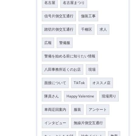
名古屋
名古屋まつり
信号片側交互通行
舗装工事
踏切片側交互通行
千種区
求人
広報
警備服
警備を始める前に知りたい情報
八田事務所近くのお店
現場
面接について
TikTok
オススメ店
隊員さん
Happy Valentine
現場周り
車両迂回案内
服装
アンケート
インタビュー
無線片側交互通行