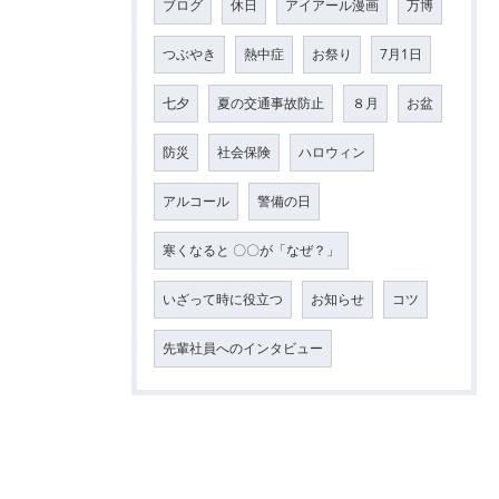
ブログ
休日
アイアール漫画
万博
つぶやき
熱中症
お祭り
7月1日
七夕
夏の交通事故防止
８月
お盆
防災
社会保険
ハロウィン
アルコール
警備の日
寒くなると 〇〇が「なぜ？」
いざって時に役立つ
お知らせ
コツ
先輩社員へのインタビュー