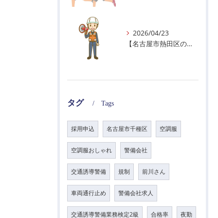
2026/04/23
【名古屋市熱田区の警備会社】GWの面接状況について！
タグ
Tags
採用申込
名古屋市千種区
空調服
空調服おしゃれ
警備会社
交通誘導警備
規制
前川さん
車両通行止め
警備会社求人
交通誘導警備業務検定2級
合格率
夜勤