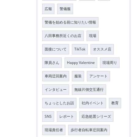
広報
警備服
警備を始める前に知りたい情報
八田事務所近くのお店
現場
面接について
TikTok
オススメ店
隊員さん
Happy Valentine
現場周り
車両迂回案内
服装
アンケート
インタビュー
無線片側交互通行
ちょっとしたお話
社内イベント
教育
SNS
レポート
応急処置シリーズ
現場責任者
歩行者自転車迂回案内