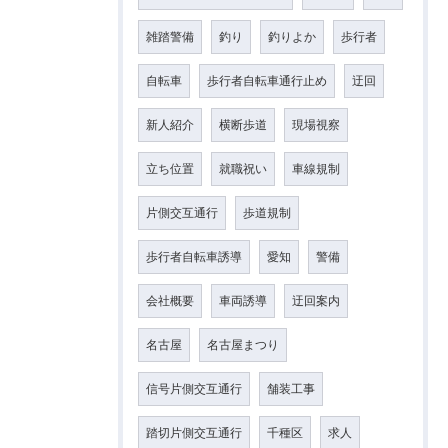
雑踏警備
釣り
釣りよか
歩行者
自転車
歩行者自転車通行止め
迂回
新人紹介
横断歩道
現場視察
立ち位置
就職祝い
車線規制
片側交互通行
歩道規制
歩行者自転車誘導
愛知
警備
会社概要
車両誘導
迂回案内
名古屋
名古屋まつり
信号片側交互通行
舗装工事
踏切片側交互通行
千種区
求人