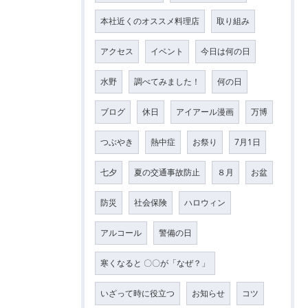
本社近くのオススメ料理店
取り組み
アクセス
イベント
今日は何の日
水野
調べてみました！
何の日
ブログ
休日
アイアール漫画
万博
つぶやき
熱中症
お祭り
7月1日
七夕
夏の交通事故防止
８月
お盆
防災
社会保険
ハロウィン
アルコール
警備の日
寒くなると 〇〇が「なぜ？」
いざって時に役立つ
お知らせ
コツ