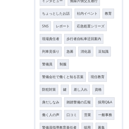
インタビュー
無線片側交互通行
ちょっとしたお話
社内イベント
教育
SNS
レポート
応急処置シリーズ
現場責任者
歩行者自転車迂回案内
列車見張り
急募
消化器
豆知識
警備員
制服
警備会社で働くと知る言葉
現任教育
防犯対策
鍵
差し入れ
資格
身だしなみ
雑踏警備の広報
採用Q&A
働く人の声
口コミ
営業
一般事務
警備員指導教育責任者
採用
募集