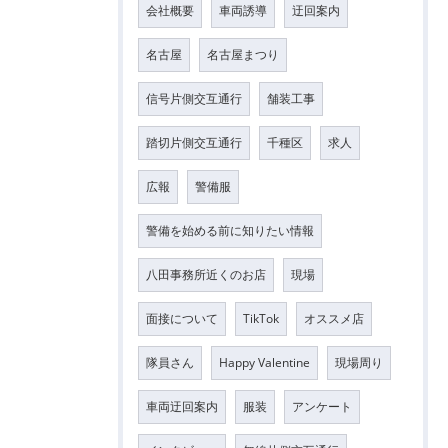
会社概要
車両誘導
迂回案内
名古屋
名古屋まつり
信号片側交互通行
舗装工事
踏切片側交互通行
千種区
求人
広報
警備服
警備を始める前に知りたい情報
八田事務所近くのお店
現場
面接について
TikTok
オススメ店
隊員さん
Happy Valentine
現場周り
車両迂回案内
服装
アンケート