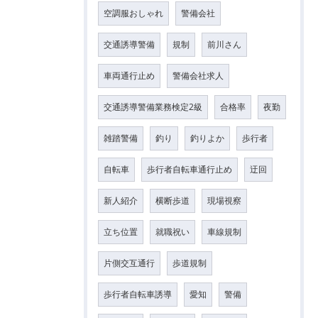
空調服おしゃれ
警備会社
交通誘導警備
規制
前川さん
車両通行止め
警備会社求人
交通誘導警備業務検定2級
合格率
夜勤
雑踏警備
釣り
釣りよか
歩行者
自転車
歩行者自転車通行止め
迂回
新人紹介
横断歩道
現場視察
立ち位置
就職祝い
車線規制
片側交互通行
歩道規制
歩行者自転車誘導
愛知
警備