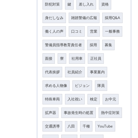
防犯対策
鍵
差し入れ
資格
身だしなみ
雑踏警備の広報
採用Q&A
働く人の声
口コミ
営業
一般事務
警備員指導教育責任者
採用
募集
面接
寮
社用車
正社員
代表挨拶
社員紹介
事業案内
求める人物像
ビジョン
隊員
特殊車両
入社祝い
検定
お中元
拡声器
事故発生時の処置
熱中症対策
交通誘導
八田
千種
YouTube