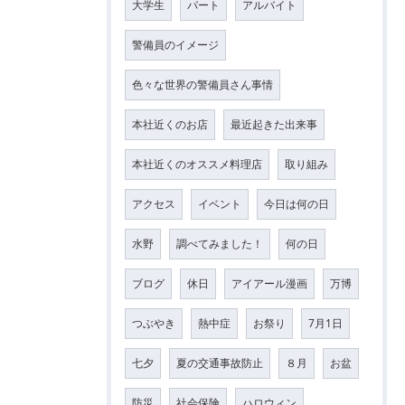
大学生
パート
アルバイト
警備員のイメージ
色々な世界の警備員さん事情
本社近くのお店
最近起きた出来事
本社近くのオススメ料理店
取り組み
アクセス
イベント
今日は何の日
水野
調べてみました！
何の日
ブログ
休日
アイアール漫画
万博
つぶやき
熱中症
お祭り
7月1日
七夕
夏の交通事故防止
８月
お盆
防災
社会保険
ハロウィン