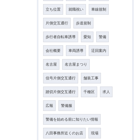
立ち位置
就職祝い
車線規制
片側交互通行
歩道規制
歩行者自転車誘導
愛知
警備
会社概要
車両誘導
迂回案内
名古屋
名古屋まつり
信号片側交互通行
舗装工事
踏切片側交互通行
千種区
求人
広報
警備服
警備を始める前に知りたい情報
八田事務所近くのお店
現場