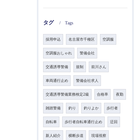
タグ
Tags
採用申込
名古屋市千種区
空調服
空調服おしゃれ
警備会社
交通誘導警備
規制
前川さん
車両通行止め
警備会社求人
交通誘導警備業務検定2級
合格率
夜勤
雑踏警備
釣り
釣りよか
歩行者
自転車
歩行者自転車通行止め
迂回
新人紹介
横断歩道
現場視察