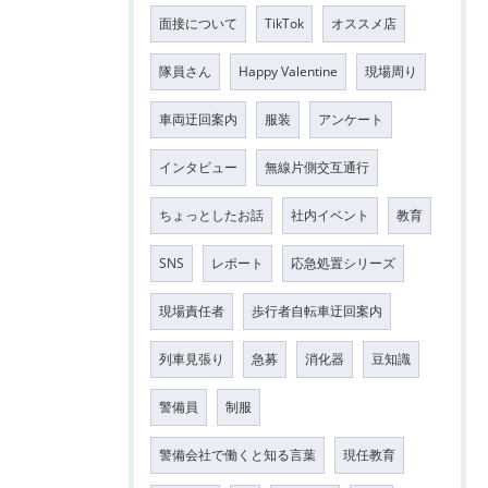
面接について
TikTok
オススメ店
隊員さん
Happy Valentine
現場周り
車両迂回案内
服装
アンケート
インタビュー
無線片側交互通行
ちょっとしたお話
社内イベント
教育
SNS
レポート
応急処置シリーズ
現場責任者
歩行者自転車迂回案内
列車見張り
急募
消化器
豆知識
警備員
制服
警備会社で働くと知る言葉
現任教育