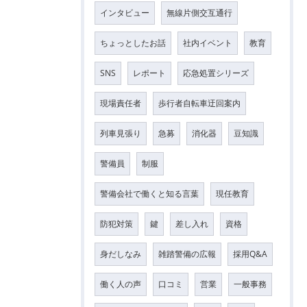
インタビュー
無線片側交互通行
ちょっとしたお話
社内イベント
教育
SNS
レポート
応急処置シリーズ
現場責任者
歩行者自転車迂回案内
列車見張り
急募
消化器
豆知識
警備員
制服
警備会社で働くと知る言葉
現任教育
防犯対策
鍵
差し入れ
資格
身だしなみ
雑踏警備の広報
採用Q&A
働く人の声
口コミ
営業
一般事務