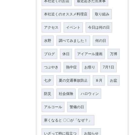
本社近くのお店
最近起きた出来事
本社近くのオススメ料理店
取り組み
アクセス
イベント
今日は何の日
水野
調べてみました！
何の日
ブログ
休日
アイアール漫画
万博
つぶやき
熱中症
お祭り
7月1日
七夕
夏の交通事故防止
８月
お盆
防災
社会保険
ハロウィン
アルコール
警備の日
寒くなると 〇〇が「なぜ？」
いざって時に役立つ
お知らせ