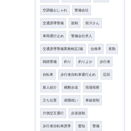
空調服おしゃれ
警備会社
交通誘導警備
規制
前川さん
車両通行止め
警備会社求人
交通誘導警備業務検定2級
合格率
夜勤
雑踏警備
釣り
釣りよか
歩行者
自転車
歩行者自転車通行止め
迂回
新人紹介
横断歩道
現場視察
立ち位置
就職祝い
車線規制
片側交互通行
歩道規制
歩行者自転車誘導
愛知
警備