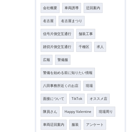
会社概要
車両誘導
迂回案内
名古屋
名古屋まつり
信号片側交互通行
舗装工事
踏切片側交互通行
千種区
求人
広報
警備服
警備を始める前に知りたい情報
八田事務所近くのお店
現場
面接について
TikTok
オススメ店
隊員さん
Happy Valentine
現場周り
車両迂回案内
服装
アンケート