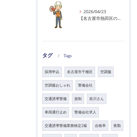
2026/04/23
【名古屋市熱田区の警備会社】GWの面接状況について！
タグ
Tags
採用申込
名古屋市千種区
空調服
空調服おしゃれ
警備会社
交通誘導警備
規制
前川さん
車両通行止め
警備会社求人
交通誘導警備業務検定2級
合格率
夜勤