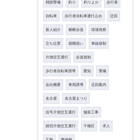
雑踏警備
釣り
釣りよか
歩行者
自転車
歩行者自転車通行止め
迂回
新人紹介
横断歩道
現場視察
立ち位置
就職祝い
車線規制
片側交互通行
歩道規制
歩行者自転車誘導
愛知
警備
会社概要
車両誘導
迂回案内
名古屋
名古屋まつり
信号片側交互通行
舗装工事
踏切片側交互通行
千種区
求人
広報
警備服