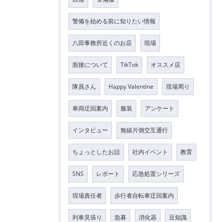
警備を始める前に知りたい情報
八田事務所近くのお店
現場
面接について
TikTok
オススメ店
隊員さん
Happy Valentine
現場周り
車両迂回案内
服装
アンケート
インタビュー
無線片側交互通行
ちょっとしたお話
社内イベント
教育
SNS
レポート
応急処置シリーズ
現場責任者
歩行者自転車迂回案内
列車見張り
急募
消化器
豆知識