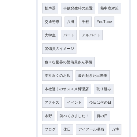
拡声器
事故発生時の処置
熱中症対策
交通誘導
八田
千種
YouTube
大学生
パート
アルバイト
警備員のイメージ
色々な世界の警備員さん事情
本社近くのお店
最近起きた出来事
本社近くのオススメ料理店
取り組み
アクセス
イベント
今日は何の日
水野
調べてみました！
何の日
ブログ
休日
アイアール漫画
万博