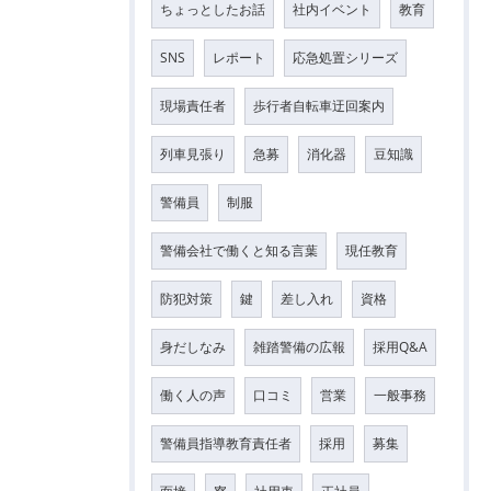
ちょっとしたお話
社内イベント
教育
SNS
レポート
応急処置シリーズ
現場責任者
歩行者自転車迂回案内
列車見張り
急募
消化器
豆知識
警備員
制服
警備会社で働くと知る言葉
現任教育
防犯対策
鍵
差し入れ
資格
身だしなみ
雑踏警備の広報
採用Q&A
働く人の声
口コミ
営業
一般事務
警備員指導教育責任者
採用
募集