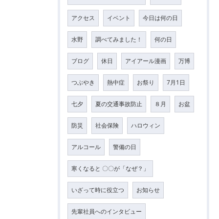
アクセス
イベント
今日は何の日
水野
調べてみました！
何の日
ブログ
休日
アイアール漫画
万博
つぶやき
熱中症
お祭り
7月1日
七夕
夏の交通事故防止
８月
お盆
防災
社会保険
ハロウィン
アルコール
警備の日
寒くなると 〇〇が「なぜ？」
いざって時に役立つ
お知らせ
先輩社員へのインタビュー