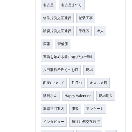
名古屋
名古屋まつり
信号片側交互通行
舗装工事
踏切片側交互通行
千種区
求人
広報
警備服
警備を始める前に知りたい情報
八田事務所近くのお店
現場
面接について
TikTok
オススメ店
隊員さん
Happy Valentine
現場周り
車両迂回案内
服装
アンケート
インタビュー
無線片側交互通行