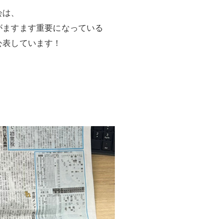
会は、
がますます重要になっている
公表しています！