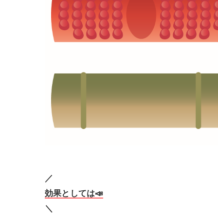
／
効果としては📣
＼